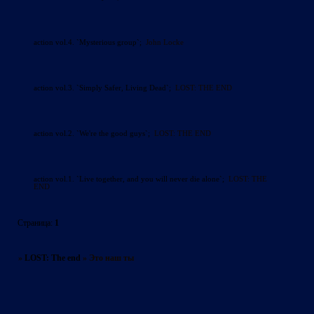
аction vol.4. `Mysterious group`;
John Locke
action vol.3. `Simply Safer, Living Dead`;
LOST: THE END
action vol.2. `We're the good guys`;
LOST: THE END
action vol.1. `Live together, and you will never die alone`;
LOST: THE
END
Страница:
1
»
LOST: The end
»
Это наш ты