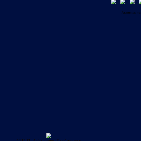
Активные т
13.10.13
- Aloha, путник! Ты заблудился в