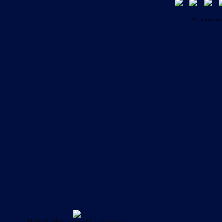
Активные т
13.10.13
- Aloha, путник! Ты заблудился в