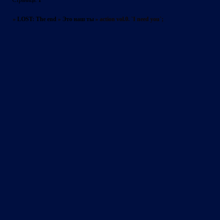
Страница:
1
»
LOST: The end
»
Это наш ты
»
action vol.0. `I need you`;