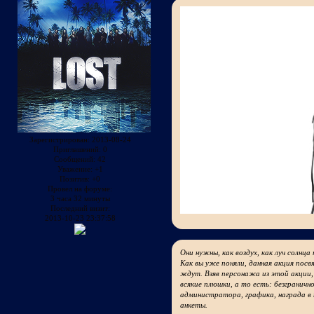
Зарегистрирован
: 2013-08-24
Приглашений:
0
Сообщений:
42
Уважение:
+1
Позитив:
+0
Провел на форуме:
3 часа 32 минуты
Последний визит:
2013-10-23 23:37:58
Они нужны, как воздух, как луч солнца 
Как вы уже поняли, данная акция пос
ждут. Взяв персонажа из этой акции,
всякие плюшки, а то есть: безграничн
администратора, графика, награда в
анкеты.