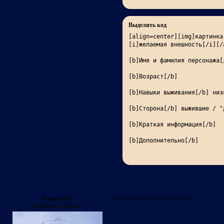
Выделить код
[align=center][img]картинка
[i]желаемая внешность[/i][/a
[b]Имя и фамилия персонажа[/
[b]Возраст[/b]

[b]Навыки выживания[/b] низ
[b]Сторона[/b] выжившие / "
[b]Краткая информация[/b]

[b]Дополнительно[/b]
0
Irene Adler
Поделиться
2013-10-14 20:45:18
Активный участник