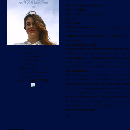
Имя и фамилия персонажа
Dante | Данте
Фамилия не принципиальна.
Возраст
30-35 лет.
Навыки выживания
низкий / средний / выс
Высокий.
Сторона
выжившие / "другие" / нейтралитет 
Выжившие.
Краткая информация
Зарегистрирован
: 2013-10-13
Могу сказать, что я не потерплю брутально
Приглашений:
0
Он достаточно ответственный, честный, по
Сообщений:
67
разговаривать, и заболтать может кого уго
Уважение:
+3
любит новые знакомства. Ни в коем случае н
Позитив:
+6
нормально, но он очень избирателен, а девуш
Провел на форуме:
Дополнительно
17 часов 38 минут
Мы познакомились в самолёте, оба сидели з
Последний визит:
и у нас нашлось много тем для разговора. З
2014-01-06 17:55:08
Катастрофа настигла нас, как и всех пасса
"откопал" меня среди груд железа. Оба мы 
мне). С этого момента мы стали держаться
ни ты не задумывались. Один случайный поце
Прошу не брать персонажа, если вы рассчит
Данте будет помогать моему персонажу вы
выживания мужчина.
+1