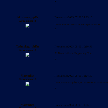
0
Iskusstven_upOr
Поделиться
2023-07-30 22:23:16
Хочу к вам :3
Все новые технологии на первом месте
0
Technology_phKn
Поделиться
2023-08-03 10:30:59
Хочу к вам :3
AI News: What’s Happening Now
0
MarvinBat
Поделиться
2023-08-03 11:24:30
Хочу к вам :3
Не нравится трубка для плавания возьми анти
0
MarvinBat
Поделиться
2023-08-03 11:25:10