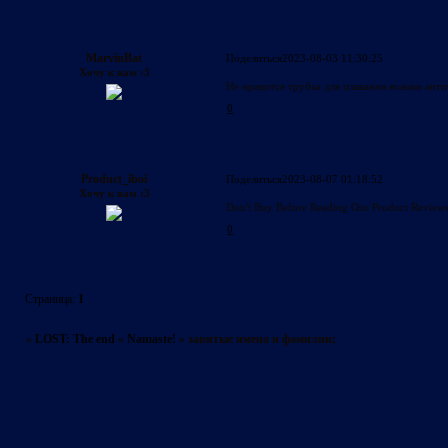
MarvinBat
Поделиться
2023-08-03 11:30:25
Хочу к вам :3
Не нравится трубка для плавания возьми анти
0
Product_iboi
Поделиться
2023-08-07 01:18:52
Хочу к вам :3
Don't Buy Before Reading Our Product Review
0
Страница:
1
»
LOST: The end
»
Namaste!
»
занятые имена и фамилии;