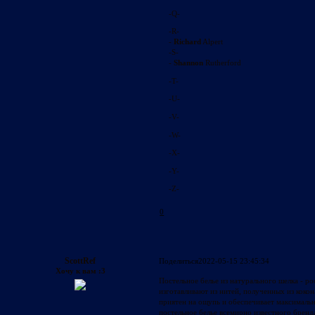
-Q-
-R-
-
Richard
Alpert
-S-
-
Shannon
Rutherford
-T-
-U-
-V-
-W-
-X-
-Y-
-Z-
0
ScottRef
Поделиться
2022-05-15 23:45:34
Хочу к вам :3
Постельное белье из натурального шелка - р
изготавливают из нитей, полученных из коко
приятен на ощупь и обеспечивает максималь
постельное белье всемирно известного бренд