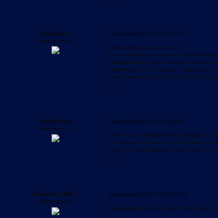
MichaelLot
Поделиться
2022-09-24 13:24:55
Хочу к вам :3
Всем доброго времени суток!
Есть такой вопрос, может кто в курсе? или 
раскрутить инстаграм и я начал заниматься 
максиммум что-то похожее на нормальную ин
можно заказать раскрутку. Но вот хочу еще з
0
Tryptin-Mony
Поделиться
2023-06-14 08:00:24
Хочу к вам :3
Have you ever thought about publishing an e-bo
you discuss and would really like to have you 
are even remotely interested, feel free to send m
0
Iskusstven_hbOr
Поделиться
2023-07-23 21:02:44
Хочу к вам :3
Передовые технологии и интеллектуальные с