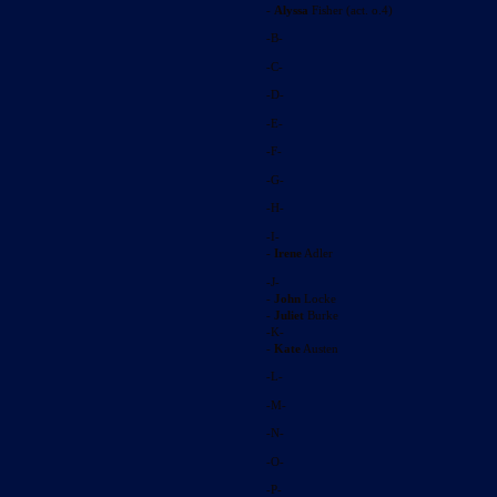
-
Alyssa
Fisher (act. o.4)
-B-
-С-
-D-
-E-
-F-
-G-
-H-
-I-
-
Irene
Adler
-J-
-
John
Locke
-
Juliet
Burke
-K-
-
Kate
Austen
-L-
-M-
-N-
-O-
-P-