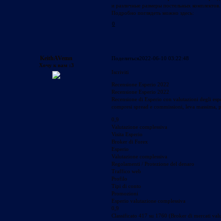
и различные размеры постельных комплектов.
Подробно поглядеть можно здесь:
0
KeithAVemn
Поделиться
2022-06-10 03:22:48
Хочу к вам :3
Iscriviti
Recensione Esperio 2022
Recensione Esperio 2022
Recensione di Esperio con valutazioni degli espert
compresi spread e commissioni, leva massima, pia
0,9
Valutazione complessiva
Visita Esperio
Broker di Forex
Esperio
Valutazione complessiva
Regolamenti / Protezione del denaro
Traffico web
Profilo
Tipi di conto
Promozioni
Esperio valutazione complessiva
0,9
Classificato 417 su 1760 (Broker di mercati valu