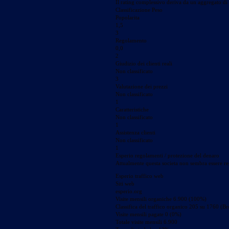
Il rating complessivo deriva da un aggregato di 
Classificazione Peso
Popolarita
1,5
3
Regolamento
0,0
2
Giudizio dei clienti reali
Non classificato
3
Valutazione dei prezzi
Non classificato
1
Caratteristiche
Non classificato
1
Assistenza clienti
Non classificato
1
Esperio regolamenti / protezione del denaro
Attualmente questa societa non sembra essere re
Esperio traffico web
Siti web
esperio.org
Visite mensili organiche 6.900 (100%)
Classifica del traffico organico 205 su 1760 (Br
Visite mensili pagate 0 (0%)
Totale visite mensili 6.900