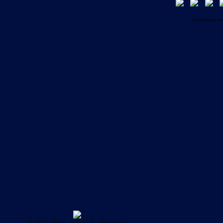
Активные т
13.10.13
- Aloha, путник! Ты заблудился в