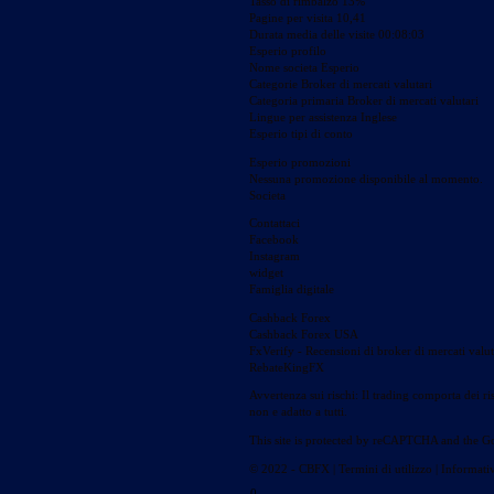
Tasso di rimbalzo 13%
Pagine per visita 10,41
Durata media delle visite 00:08:03
Esperio profilo
Nome societa Esperio
Categorie Broker di mercati valutari
Categoria primaria Broker di mercati valutari
Lingue per assistenza Inglese
Esperio tipi di conto
Esperio promozioni
Nessuna promozione disponibile al momento.
Societa
Contattaci
Facebook
Instagram
widget
Famiglia digitale
Cashback Forex
Cashback Forex USA
FxVerify - Recensioni di broker di mercati valut
RebateKingFX
Avvertenza sui rischi: Il trading comporta dei risch
non e adatto a tutti.
This site is protected by reCAPTCHA and the Go
© 2022 - CBFX | Termini di utilizzo | Informativ
0